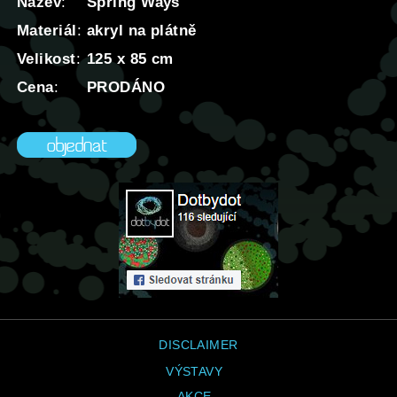
Název
:
Spring Ways
Materiál
:
akryl na plátně
Velikost
:
125 x 85 cm
Cena
:
PRODÁNO
DISCLAIMER
VÝSTAVY
AKCE